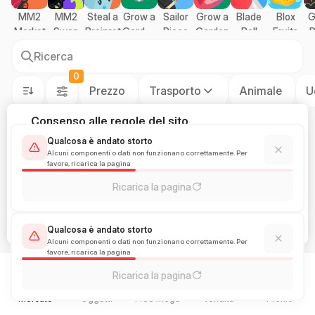
MM2
MM2
Steal a
Grow a
Sailor
Grow a
Blade
Blox
G
Market
Swap
Brainrot
Garden
Piece
Garden
Ball
Fruits
P
2
O
Ricerca
0
Prezzo
Trasporto
Animale
U
Consenso alle regole del sito
StarPets è una piattaforma indipendente non affiliata
Qualcosa è andato storto
a Roblox Corporation. Utilizzando il sito, accetti l'uso
Alcuni componenti o dati non funzionano correttamente. Per
favore, ricarica la pagina
dei cookie.
Ricarica la pagina
ACCETTA
Live-Chat
RIFIUTA
Crystal Egg
Qualcosa è andato storto
Early Access!
0.04 $
Alcuni componenti o dati non funzionano correttamente. Per
favore, ricarica la pagina
Ricarica la pagina
Mercato
Oggetti
Free Mega
Vendita
Profilo