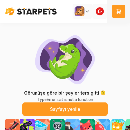
Görünüşe göre bir şeyler ters gitti 🫠
TypeError: i.at is not a function
Sayfayı yenile