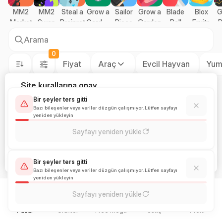
MM2
MM2
Steal a
Grow a
Sailor
Grow a
Blade
Blox
G
Market
Swap
Brainrot
Garden
Piece
Garden
Ball
Fruits
P
2
O
Arama
0
Fiyat
Araç
Evcil Hayvan
Yum
Site kurallarına onay
StarPets, Roblox Corporation ile bağlantısı olmayan
Bir şeyler ters gitti
bağımsız bir platformdur. Siteyi kullanarak çerez
Bazı bileşenler veya veriler düzgün çalışmıyor. Lütfen sayfayı
yeniden yükleyin
kullanımını kabul etmiş olursunuz.
Sayfayı yeniden yükle
KABUL ET
Live-Chat
REDDET
Crystal Egg
Bir şeyler ters gitti
Early Access!
0.04 $
Bazı bileşenler veya veriler düzgün çalışmıyor. Lütfen sayfayı
yeniden yükleyin
Sayfayı yeniden yükle
Pazar
Ürünler
Free Mega
Satış
Profil