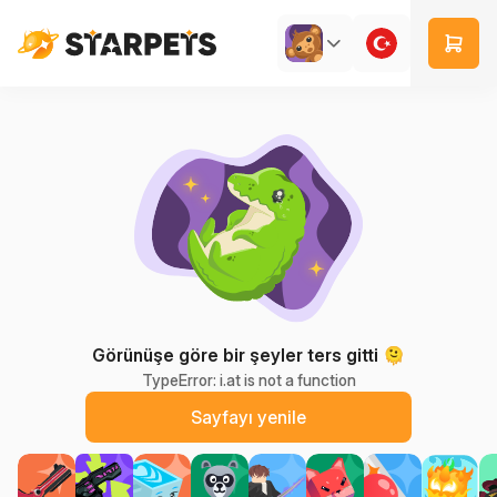
Görünüşe göre bir şeyler ters gitti 🫠
TypeError: i.at is not a function
Sayfayı yenile